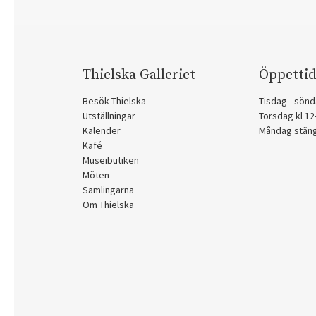
Thielska Galleriet
Öppettid
Besök Thielska
Tisdag– sönd
Utställningar
Torsdag kl 1
Kalender
Måndag stän
Kafé
Museibutiken
Möten
Samlingarna
Om Thielska