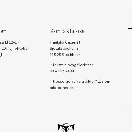
er
Kontakta oss
ag kl 12–17
Thielska Galleriet
2–20 maj–oktober
Sjötullsbacken 8
gt
115 25 Stockholm
info@thielskagalleriet.se
08 – 662 58 84
Intresserad av våra bilder? Läs om
bildförmedling
.