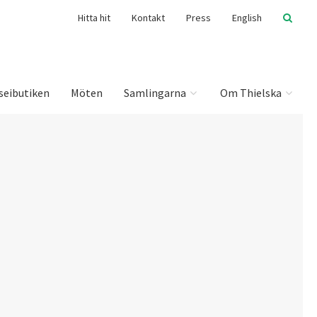
Hitta hit
Kontakt
Press
English
seibutiken
Möten
Samlingarna
Om Thielska