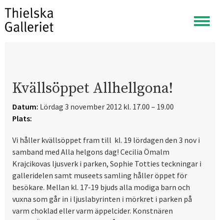
Visa
meny
Kvällsöppet Allhellgona!
Datum:
Lördag 3 november 2012 kl. 17.00 – 19.00
Plats:
Vi håller kvällsöppet fram till kl. 19 lördagen den 3 nov i
samband med Alla helgons dag! Cecilia Ömalm
Krajcikovas ljusverk i parken, Sophie Totties teckningar i
galleridelen samt museets samling håller öppet för
besökare. Mellan kl. 17-19 bjuds alla modiga barn och
vuxna som går in i ljuslabyrinten i mörkret i parken på
varm choklad eller varm äppelcider. Konstnären