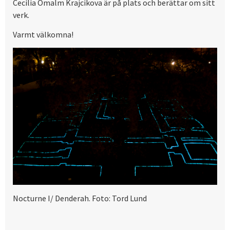
Cecilia Ömalm Krajcikova är på plats och berättar om sitt
verk.
Varmt välkomna!
Nocturne I/ Denderah. Foto: Tord Lund