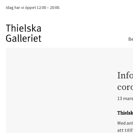
Idag har vi
öppet 12:00 – 20:00.
Be
Inf
cor
13 mars
Thielska
Med anl
att til