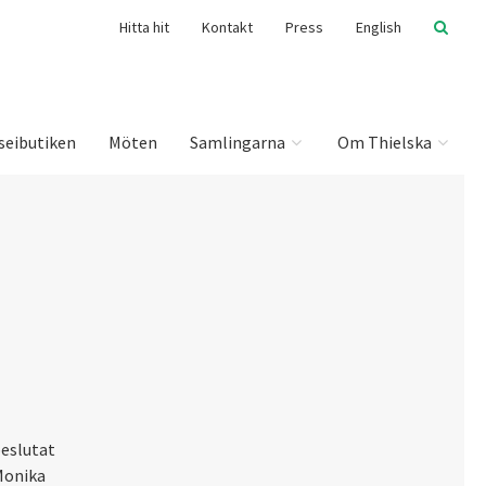
Hitta hit
Kontakt
Press
English
seibutiken
Möten
Samlingarna
Om Thielska
beslutat
 Monika