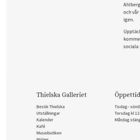
Ahlberg
och vår
igen.
Upptäck
kommer 
sociala
Thielska Galleriet
Öppettid
Besök Thielska
Tisdag– sönd
Utställningar
Torsdag kl 1
Kalender
Måndag stän
Kafé
Museibutiken
Möten