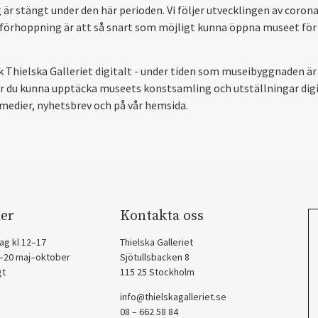
 är stängt under den här perioden. Vi följer utvecklingen av coron
 förhoppning är att så snart som möjligt kunna öppna museet för
 Thielska Galleriet digitalt - under tiden som museibyggnaden är
du kunna upptäcka museets konstsamling och utställningar digit
 medier, nyhetsbrev och på vår hemsida.
er
Kontakta oss
ag kl 12–17
Thielska Galleriet
2–20 maj–oktober
Sjötullsbacken 8
gt
115 25 Stockholm
info@thielskagalleriet.se
08 – 662 58 84