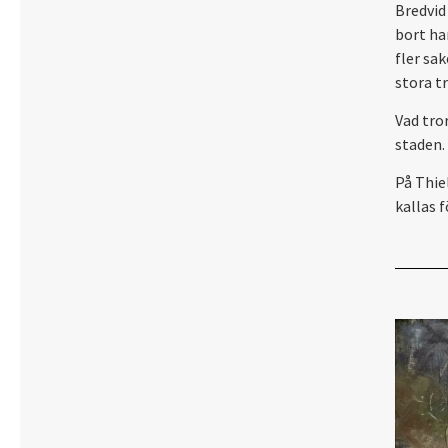
Bredvid
bort ha
fler sa
stora t
Vad tro
staden.
På Thie
kallas 