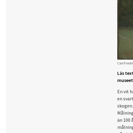
Carl Fredri
Läs tex
museet e
En vit 
en svar
skogen. 
Målning
än 100 
målning