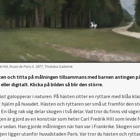
k Hill,
Route de Paris II,
1877, Thielska Galleriet.
ten och titta på målningen tillsammans med barnen antingen på 
ller digitalt. Klicka på bilden så blir den större.
häst galopperar i naturen. På hästen sitter en ryttare med blåa klä
t hjälm på huvudet. Hästen och ryttaren ser små ut framför den st
En lång rak väg delar skogen i två delar. Vad tror du finns vid väge
en är gjord av en konstnär som heter Carl Fredrik Hill som levde 
år sedan. Han gjorde målningen när han var i Frankrike. Skogen som 
en ligger utanför huvudstaden Paris. Var tror du hästen och rytta