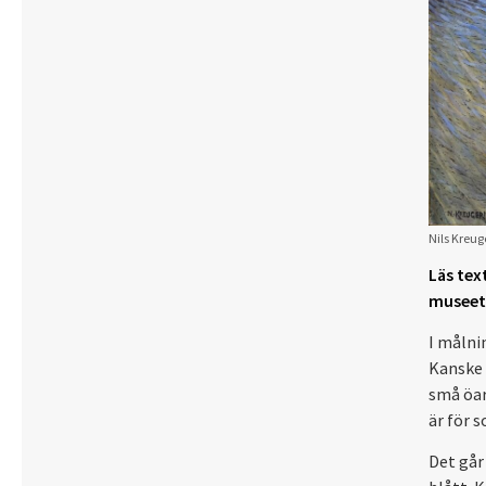
Nils Kreug
Läs tex
museet e
I målnin
Kanske ä
små öar.
är för s
Det går 