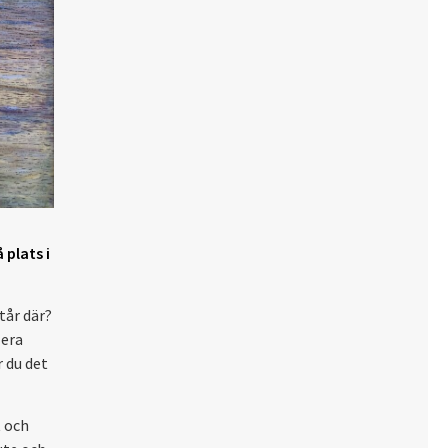
plats i
tår där?
lera
r du det
t och