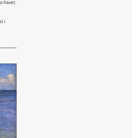
a havet.
l i