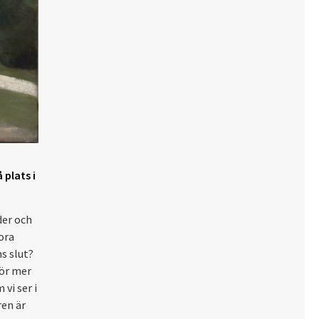
plats i
der och
ora
ns slut?
för mer
vi ser i
ren är