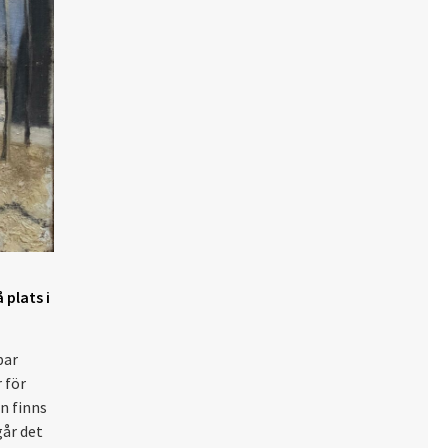
plats i
par
 för
en finns
går det