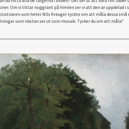
an du hitta alla de färgerna i bilden? Det ser ut att vara fint väder
kiner. Om vi tittar noggrant på himlen ser vi att den är uppdelad i
Konstnären som heter Nils Kreuger tyckte om att måla dessa små r
lningar som nästan ser ut som mosaik. Tycker du om att måla?