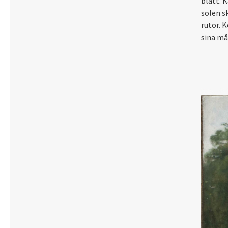
blått. K
solen s
rutor. 
sina må