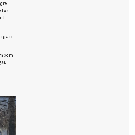
ngre
 för
det
r gör i
rum som
ar.