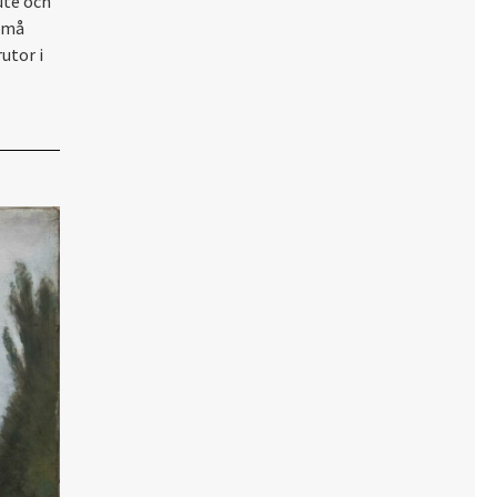
 ute och
 små
utor i