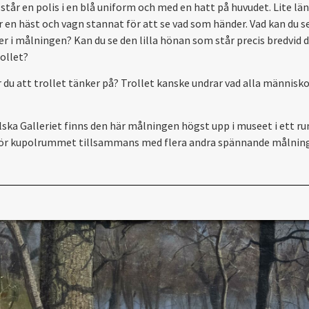
 står en polis i en blå uniform och med en hatt på huvudet. Lite lä
r en häst och vagn stannat för att se vad som händer. Vad kan du se
ker i målningen? Kan du se den lilla hönan som står precis bredvid 
rollet?
r du att trollet tänker på? Trollet kanske undrar vad alla människo
lska Galleriet finns den här målningen högst upp i museet i ett 
för kupolrummet tillsammans med flera andra spännande målning