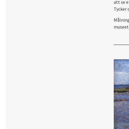
att se 
Tycker 
Målning
museet