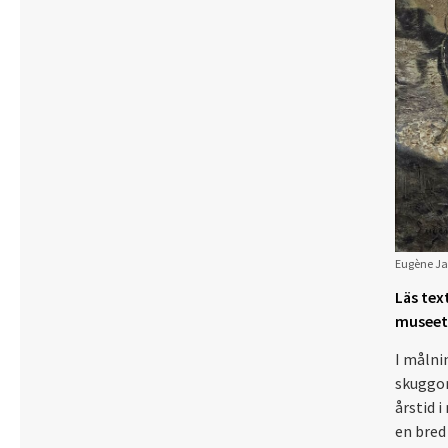
Eugène Ja
Läs tex
museet e
I målni
skuggor
årstid i
en bred