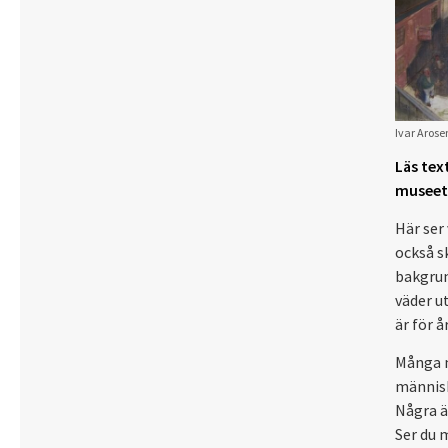
Ivar Arose
Läs tex
museet e
Här ser
också s
bakgrun
väder u
är för å
Många m
människ
Några ä
Ser du 