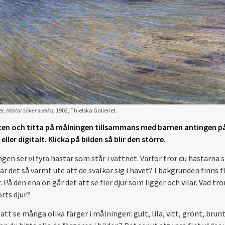
er,
Hästar söker svalka,
1902, Thielska Galleriet.
ten och titta på målningen tillsammans med barnen antingen på 
ller digitalt. Klicka på bilden så blir den större.
gen ser vi fyra hästar som står i vattnet. Varför tror du hästarna s
r det så varmt ute att de svalkar sig i havet? I bakgrunden finns f
 På den ena ön går det att se fler djur som ligger och vilar. Vad tro
orts djur?
att se många olika färger i målningen: gult, lila, vitt, grönt, brun