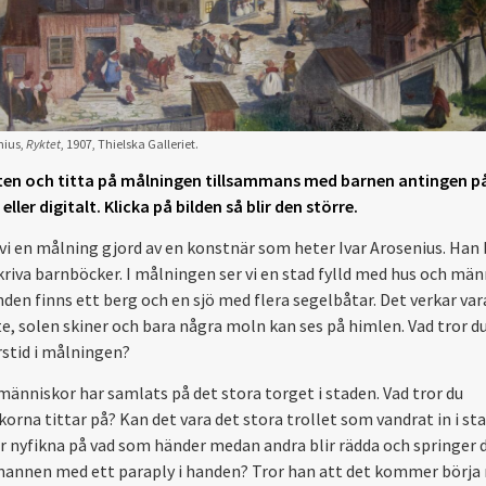
nius,
Ryktet
, 1907, Thielska Galleriet.
ten och titta på målningen tillsammans med barnen antingen på 
ller digitalt. Klicka på bilden så blir den större.
 vi en målning gjord av en konstnär som heter Ivar Arosenius. Han
kriva barnböcker. I målningen ser vi en stad fylld med hus och männ
den finns ett berg och en sjö med flera segelbåtar. Det verkar vara
te, solen skiner och bara några moln kan ses på himlen. Vad tror du
rstid i målningen?
änniskor har samlats på det stora torget i staden. Vad tror du
orna tittar på? Kan det vara det stora trollet som vandrat in i st
r nyfikna på vad som händer medan andra blir rädda och springer d
mannen med ett paraply i handen? Tror han att det kommer börja