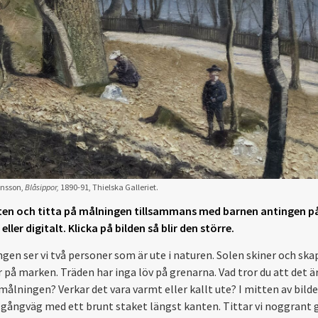
nsson,
Blåsippor,
1890-91, Thielska Galleriet.
ten och titta på målningen tillsammans med barnen antingen på 
ller digitalt. Klicka på bilden så blir den större.
ngen ser vi två personer som är ute i naturen. Solen skiner och ska
 på marken. Träden har inga löv på grenarna. Vad tror du att det är
 målningen? Verkar det vara varmt eller kallt ute? I mitten av bild
 gångväg med ett brunt staket längst kanten. Tittar vi noggrant 