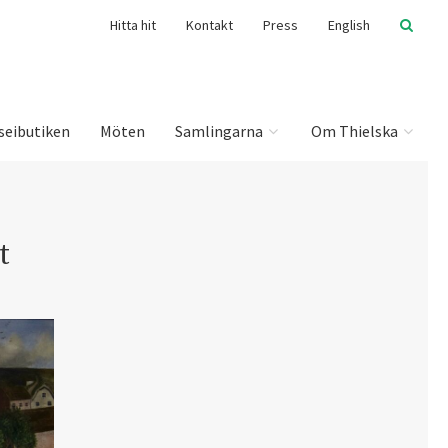
Hitta hit
Kontakt
Press
English
seibutiken
Möten
Samlingarna
Om Thielska
t