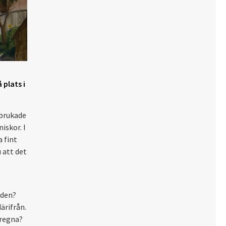
plats i
 brukade
iskor. I
 fint
 att det
aden?
ärifrån.
 regna?